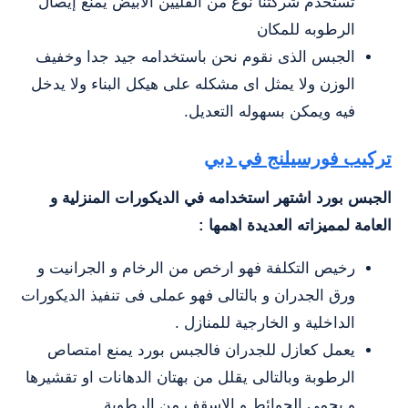
تستخدم شركتنا نوع من الفليين الابيض يمنع إيصال
الرطوبه للمكان
الجبس الذى نقوم نحن باستخدامه جيد جدا وخفيف
الوزن ولا يمثل اى مشكله على هيكل البناء ولا يدخل
فيه ويمكن بسهوله التعديل.
تركيب فورسيلنج في دبي
الجبس بورد اشتهر استخدامه في الديكورات المنزلية و
العامة لمميزاته العديدة اهمها :
رخيص التكلفة فهو ارخص من الرخام و الجرانيت و
ورق الجدران و بالتالى فهو عملى فى تنفيذ الديكورات
الداخلية و الخارجية للمنازل .
يعمل كعازل للجدران فالجبس بورد يمنع امتصاص
الرطوبة وبالتالى يقلل من بهتان الدهانات او تقشيرها
و يجمى الحوائط و الاسقف من الرطوبة .