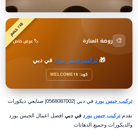
٥
م
١
٪
خ
ص
🎨
روضة المنارة
🏷️ عرض خاص
🎁
تركيب جبس بورد
في دبي
كود:
WELCOME15
تركيب جبس بورد
في دبي |0568087002| صنايعي ديكورات
تقدم
تركيب جبس بورد
في دبي
افضل اعمال الجبس بورد
والديكورات وجميع الدهانات