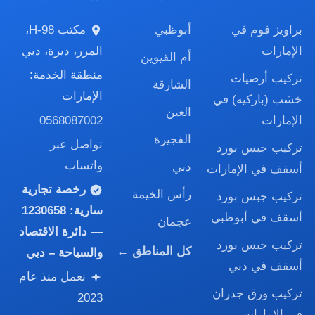
براويز فوم في
أبوظبي
مكتب H-98،
الإمارات
المرر، ديرة، دبي
أم القيوين
منطقة الخدمة:
تركيب أرضيات
الشارقة
الإمارات
خشب (باركيه) في
العين
0568087002
الإمارات
الفجيرة
تواصل عبر
تركيب جبس بورد
واتساب
دبي
أسقف في الإمارات
رخصة تجارية
رأس الخيمة
تركيب جبس بورد
سارية:
1230658
أسقف في أبوظبي
عجمان
— دائرة الاقتصاد
تركيب جبس بورد
كل المناطق ←
والسياحة – دبي
أسقف في دبي
نعمل منذ عام
تركيب ورق جدران
2023
في الإمارات