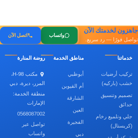
جاهزون لخدمتك الآن
واتساب
اتصل الآن
تواصل فورًا — رد سريع.
خدماتنا
مناطق الخدمة
روضة المنارة
تركيب أرضيات
أبوظبي
مكتب H-98،
خشب (باركيه)
المرر، ديرة، دبي
أم القيوين
منطقة الخدمة:
تصميم وتنسيق
الشارقة
الإمارات
حدائق
العين
0568087002
جلي وتلميع رخام
الفجيرة
تواصل عبر
(كريستال)
واتساب
دبي
شركة أسقف