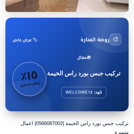
🎨
روضة المنارة
🏷️ عرض خاص
🎁
مقال
٥
٪
١
تركيب جبس بورد راس الخيمة
خصم ترحيبي
كود:
WELCOME15
تركيب جبس بورد راس الخيمة |0568087002| اعمال
متميزة