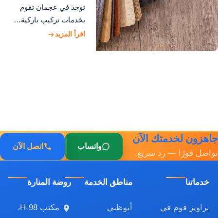
توجد في عجمان تقوم
بخدمات تركيب باركية…
اقرأ المزيد
جاهزون لخدمتك الآن
واتساب
اتصل الآن
تواصل فورًا — رد سريع.
خدماتنا
مناطق الخدمة
روضة المنارة
براويز فوم في
أبوظبي
مكتب H-98،