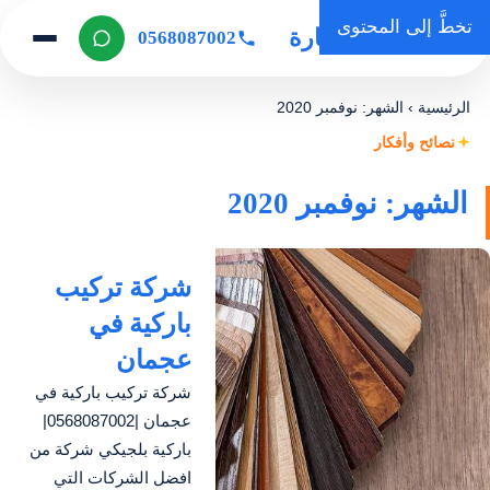
تخطَّ إلى المحتوى
روضة المنارة
0568087002
الرئيسية
›
الشهر: نوفمبر 2020
نصائح وأفكار
الشهر: نوفمبر 2020
شركة تركيب
باركية في
عجمان
شركة تركيب باركية في
عجمان |0568087002|
باركية بلجيكي شركة من
افضل الشركات التي