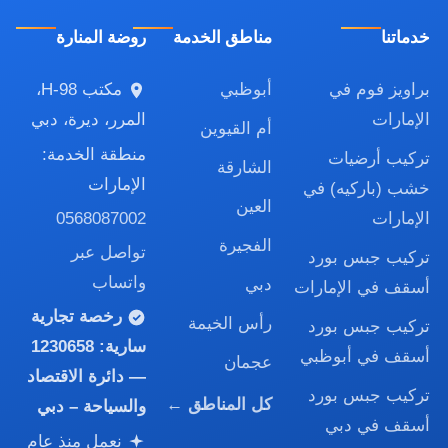
خدماتنا
مناطق الخدمة
روضة المنارة
براويز فوم في
أبوظبي
مكتب H-98،
الإمارات
المرر، ديرة، دبي
أم القيوين
منطقة الخدمة:
تركيب أرضيات
الشارقة
الإمارات
خشب (باركيه) في
العين
0568087002
الإمارات
الفجيرة
تواصل عبر
تركيب جبس بورد
واتساب
دبي
أسقف في الإمارات
رخصة تجارية
رأس الخيمة
تركيب جبس بورد
سارية:
1230658
أسقف في أبوظبي
عجمان
— دائرة الاقتصاد
تركيب جبس بورد
كل المناطق ←
والسياحة – دبي
أسقف في دبي
نعمل منذ عام