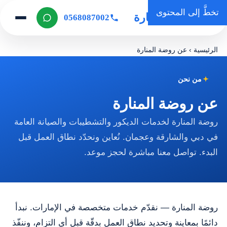
تخطَّ إلى المحتوى
روضة المنارة
0568087002
الرئيسية
›
عن روضة المنارة
من نحن
عن روضة المنارة
روضة المنارة لخدمات الديكور والتشطيبات والصيانة العامة
في دبي والشارقة وعجمان. نُعاين ونحدّد نطاق العمل قبل
البدء. تواصل معنا مباشرة لحجز موعد.
روضة المنارة — نقدّم خدمات متخصصة في الإمارات. نبدأ
دائمًا بمعاينة وتحديد نطاق العمل بدقّة قبل أي التزام، وننفّذ