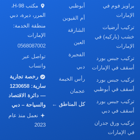
براويز فوم في
أبوظبي
مكتب H-98،
الإمارات
المرر، ديرة، دبي
أم القيوين
منطقة الخدمة:
تركيب أرضيات
الشارقة
الإمارات
خشب (باركيه) في
العين
0568087002
الإمارات
الفجيرة
تواصل عبر
تركيب جبس بورد
واتساب
دبي
أسقف في الإمارات
رخصة تجارية
رأس الخيمة
تركيب جبس بورد
سارية:
1230658
أسقف في أبوظبي
عجمان
— دائرة الاقتصاد
تركيب جبس بورد
كل المناطق ←
والسياحة – دبي
أسقف في دبي
نعمل منذ عام
تركيب ورق جدران
2023
في الإمارات