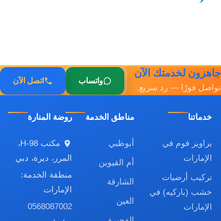
جاهزون لخدمتك الآن
واتساب
اتصل الآن
تواصل فورًا — رد سريع.
خدماتنا
مناطق الخدمة
روضة المنارة
براويز فوم في
أبوظبي
مكتب H-98،
الإمارات
المرر، ديرة، دبي
أم القيوين
منطقة الخدمة:
تركيب أرضيات
الشارقة
الإمارات
خشب (باركيه) في
العين
0568087002
الإمارات
الفجيرة