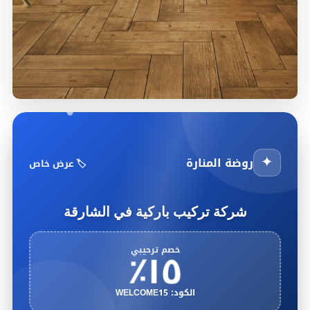
✦
روضة المنارة
🏷️ عرض خاص
شركة تركيب باركية في الشارقة
١٥٪
خصم ترحيبي
الكود: WELCOME15