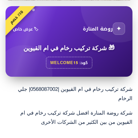
٥
م
١
٪
خ
ص
✦
روضة المنارة
🏷️ عرض خاص
🎁
شركة تركيب رخام في ام القيوين
كود:
WELCOME15
شركة تركيب رخام في ام القيوين |0568087002| جلي
الرخام
شركة روضة المنارة افضل شركة تركيب رخام في ام
القيوين من بين الكثير من الشركات الأخرى