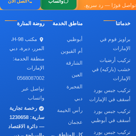
واتساب
اتصل الآن
تواصل فورًا — رد سريع.
خدماتنا
مناطق الخدمة
روضة المنارة
براويز فوم في
أبوظبي
مكتب H-98،
الإمارات
المرر، ديرة، دبي
أم القيوين
منطقة الخدمة:
تركيب أرضيات
الشارقة
الإمارات
خشب (باركيه) في
العين
0568087002
الإمارات
الفجيرة
تواصل عبر
تركيب جبس بورد
واتساب
دبي
أسقف في الإمارات
رخصة تجارية
رأس الخيمة
تركيب جبس بورد
سارية:
1230658
أسقف في أبوظبي
عجمان
— دائرة الاقتصاد
تركيب جبس بورد
كل المناطق ←
والسياحة – دبي