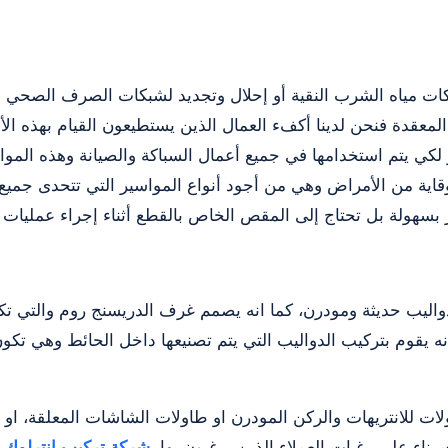
كات مياه الشرب النقية أو إحلال وتجديد لشبكات الصرف الصحي ل
لمعقدة فنحن لدينا أكفء العمال الذين يستطيعون القيام بهذه الأ
 لكي يتم استخدامها في جميع أعمال السباكة والصيانة وهذه الموا
ة من الأمراض وهي من أجود أنواع المواسير التي تتحدى جميع ع
هولة بل تحتاج إلى المقص الخاص بالقطع أثناء إجراء عمليات ال
واليب حديثة ومودرن، كما انه يصمم غرف الدريسنج روم والتي ت
أنه يقوم بتركيب الدواليب التي يتم تصنيعها داخل الحائط وهي 
ت للانتريهات والركن المودرن او طاولات الشاشات المعلقة، او 
بناء على رغبات العملاء الذين يرغبون بها.
شركة تركيب انترلوك 