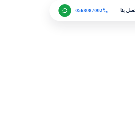
صل بنا
0568087002