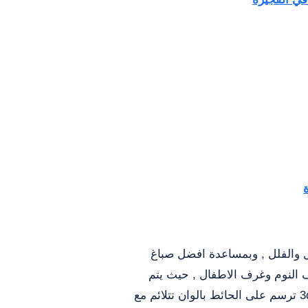
زل والفلل , وبمساعدة افضل صباغ
ف النوم وغرف الاطفال , حيث يتم
دهان غرف نوم الاطفال بالالوان المختلفة الهادئة وبرسومات كرتونية محببة لدى الاطفال سواء طلاء بدهان عادي او رسومات 3d ترسم على الحائط بالوان تتلائم مع