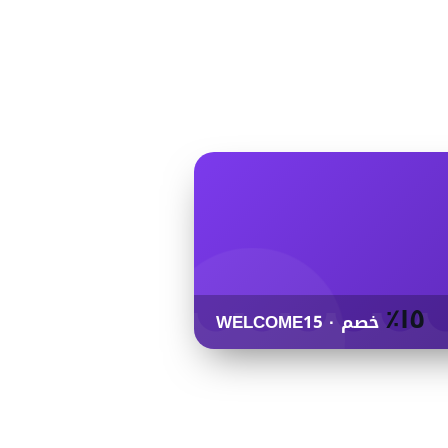
١٥٪
خصم · WELCOME15