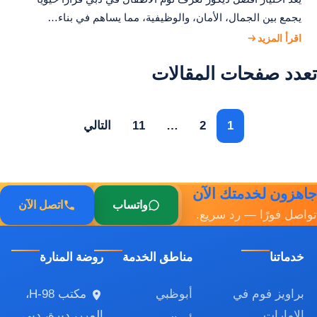
يجمع بين الجمال، الأمان، والوظيفية، مما يساهم في بناء…
اقرأ المزيد
تعدد صفحات المقالات
1
2
…
11
التالي
جاهزون لخدمتك الآن
واتساب
اتصل الآن
تواصل فورًا — رد سريع.
خدماتنا
مناطق الخدمة
روضة المنارة
براويز فوم في
أبوظبي
مكتب H-98،
الإمارات
المرر، ديرة، دبي