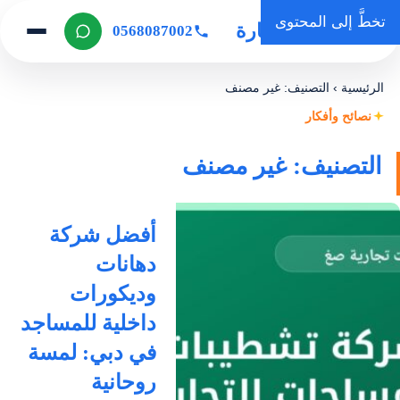
تخطَّ إلى المحتوى
روضة المنارة
0568087002
الرئيسية
›
التصنيف: غير مصنف
نصائح وأفكار
التصنيف: غير مصنف
أفضل شركة
دهانات
وديكورات
داخلية للمساجد
في دبي: لمسة
روحانية