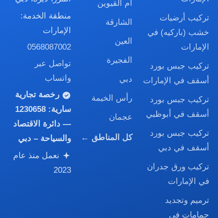
أم القيوين
منطقة الخدمة:
تركيب أرضيات
الشارقة
الإمارات
خشب (باركيه) في
العين
0568087002
الإمارات
الفجيرة
تواصل عبر
تركيب جبس بورد
واتساب
دبي
أسقف في الإمارات
رخصة تجارية
رأس الخيمة
تركيب جبس بورد
سارية:
1230658
أسقف في أبوظبي
عجمان
— دائرة الاقتصاد
تركيب جبس بورد
كل المناطق ←
والسياحة – دبي
أسقف في دبي
نعمل منذ عام
تركيب ورق جدران
2023
في الإمارات
ترميم وتجديد
حمامات في