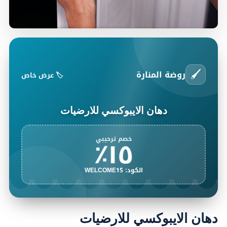
🖌️
روضة المنارة
🏷️ عرض خاص
دهان الايبوكسي للارضيات
١٥٪
خصم ترحيبي
الكود: WELCOME15
دهان الايبوكسي للارضيات