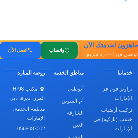
جاهزون لخدمتك الآن
واتساب
اتصل الآن
تواصل فورًا — رد سريع.
خدماتنا
مناطق الخدمة
روضة المنارة
براويز فوم في
أبوظبي
مكتب H-98،
الإمارات
المرر، ديرة، دبي
أم القيوين
منطقة الخدمة:
تركيب أرضيات
الشارقة
الإمارات
خشب (باركيه) في
العين
0568087002
الإمارات
الفجيرة