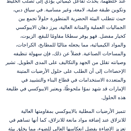
عند خلطهما، يحدث تفاعل كيميائي يؤدي إلى تصلب الخليط
وتكوين طبقة صلبة، لامعة، وغير مسامية. في سياق دبي،
حيث تتطلب البيئة الحضرية المتطورة حلولاً تجمع بين
الجماليات العملية والمتانة العالية، يبرز دهان الايبوكسي
كخيار مفضل. فهو يوفر سطحًا مقاومًا للبقع، الزيوت،
والمواد الكيميائية، مما يجعله مثاليًا للمطابخ، الكراجات،
والمساحات الصناعية. فضلاً عن ذلك، فإن سهولة تنظيفه
وصيانته تقلل من الجهد والتكاليف على المدى الطويل. تشير
الإحصاءات إلى أن الطلب على حلول الأرضيات المتينة
والمتعددة الاستخدامات في قطاع البناء والتشييد في
الإمارات قد شهد نموًا ملحوظًا، ويعتبر الايبوكسي في طليعة
هذه الحلول.
تتميز الأرضيات المطلية بالايبوكسي بمقاومتها العالية
للانزلاق عند إضافة مواد مانعة للانزلاق، كما أنها تساهم في
تعزيز الإضاءة بفضل انعكاسها العالي للضوء، مما يخلق بيئة