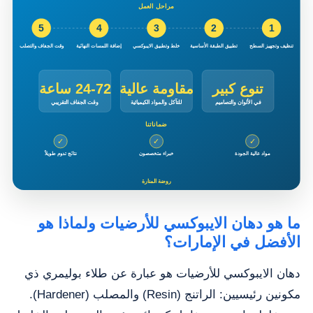
ما هو دهان الايبوكسي للأرضيات ولماذا هو
الأفضل في الإمارات؟
دهان الايبوكسي للأرضيات هو عبارة عن طلاء بوليمري ذي
مكونين رئيسيين: الراتنج (Resin) والمصلب (Hardener).