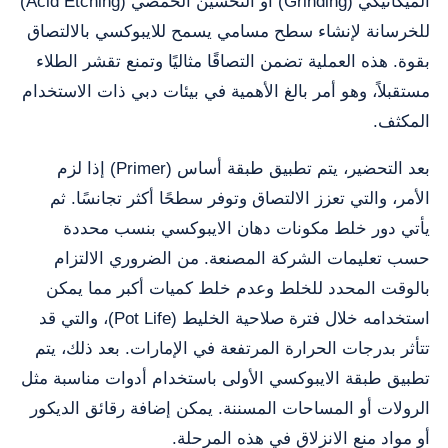
الميكانيكي (Grinding) أو التخشين الحمضي (Acid Etching)
للخرسانة لإنشاء سطح مسامي يسمح للايبوكسي بالالتصاق
بقوة. هذه العملية تضمن التصاقًا مثاليًا وتمنع تقشر الطلاء
مستقبلاً، وهو أمر بالغ الأهمية في بيئات دبي ذات الاستخدام
المكثف.
بعد التحضير، يتم تطبيق طبقة أساس (Primer) إذا لزم
الأمر، والتي تعزز الالتصاق وتوفر سطحًا أكثر تجانسًا. ثم
يأتي دور خلط مكونات دهان الايبوكسي بنسب محددة
حسب تعليمات الشركة المصنعة. من الضروري الالتزام
بالوقت المحدد للخلط وعدم خلط كميات أكبر مما يمكن
استخدامه خلال فترة صلاحية الخليط (Pot Life)، والتي قد
تتأثر بدرجات الحرارة المرتفعة في الإمارات. بعد ذلك، يتم
تطبيق طبقة الايبوكسي الأولى باستخدام أدوات مناسبة مثل
الرولات أو المساحات المسننة. يمكن إضافة رقائق الديكور
أو مواد منع الانزلاق في هذه المرحلة.