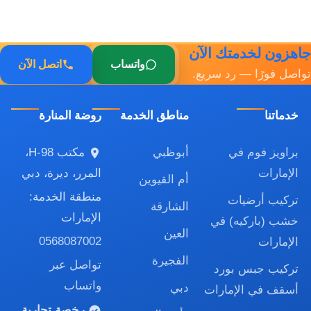
جاهزون لخدمتك الآن
واتساب
اتصل الآن
تواصل فورًا — رد سريع.
خدماتنا
مناطق الخدمة
روضة المنارة
براويز فوم في
أبوظبي
مكتب H-98،
الإمارات
المرر، ديرة، دبي
أم القيوين
منطقة الخدمة:
تركيب أرضيات
الشارقة
الإمارات
خشب (باركيه) في
العين
0568087002
الإمارات
الفجيرة
تواصل عبر
تركيب جبس بورد
واتساب
دبي
أسقف في الإمارات
رخصة تجارية