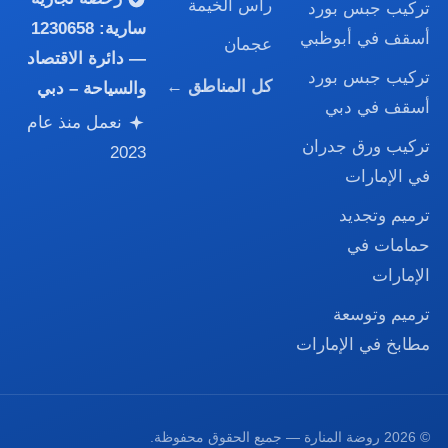
رأس الخيمة
تركيب جبس بورد
سارية:
1230658
أسقف في أبوظبي
عجمان
— دائرة الاقتصاد
تركيب جبس بورد
كل المناطق ←
والسياحة – دبي
أسقف في دبي
نعمل منذ عام
تركيب ورق جدران
2023
في الإمارات
ترميم وتجديد
حمامات في
الإمارات
ترميم وتوسعة
مطابخ في الإمارات
© 2026 روضة المنارة — جميع الحقوق محفوظة.