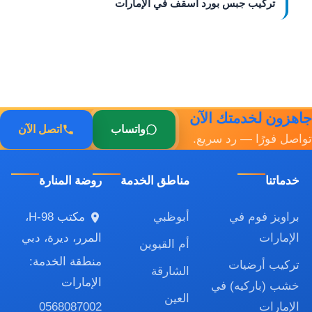
تركيب جبس بورد أسقف في الإمارات
جاهزون لخدمتك الآن
واتساب
اتصل الآن
تواصل فورًا — رد سريع.
خدماتنا
مناطق الخدمة
روضة المنارة
براويز فوم في
أبوظبي
مكتب H-98،
الإمارات
المرر، ديرة، دبي
أم القيوين
منطقة الخدمة:
تركيب أرضيات
الشارقة
الإمارات
خشب (باركيه) في
العين
0568087002
الإمارات