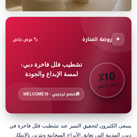
✦
روضة المنارة
🏷️ عرض خاص
تشطيب فلل فاخرة دبي:
٥
٪
١
لمسة الإبداع والجودة
خصم ترحيبي
🎁
خصم ترحيبي · WELCOME15
يسعى الكثيرون لتحقيق التميز عند تشطيب فلل فاخرة في
دبي، المدينة التي تعانق الأبراج السحابية وتتزين بالابتكار