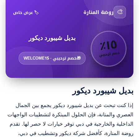
🎨
روضة المنارة
🏷️ عرض خاص
٥
٪
١
بديل شيبورد ديكور
خصم ترحيبي
🎁
خصم ترحيبي · WELCOME15
بديل شيبورد ديكور
إذا كنت تبحث عن بديل شيبورد ديكور يجمع بين الجمال
العصري والمتانة، فإن الحلول المبتكرة لتشطيبات الواجهات
الداخلية والخارجية في دبي توفر خيارات لا حصر لها. تقدم
روضة المنارة، كأفضل شركة ديكور وتشطيب في دبي،