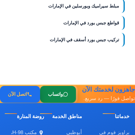
مبلط سيراميك وبورسلين في الإمارات
قواطع جبس بورد في الإمارات
تركيب جبس بورد أسقف في الإمارات
جاهزون لخدمتك الآن
واتساب
اتصل الآن
تواصل فورًا — رد سريع.
خدماتنا
مناطق الخدمة
روضة المنارة
براويز فوم في
أبوظبي
مكتب H-98،