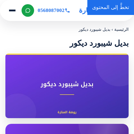
تخطَّ إلى المحتوى
روضة المنارة
0568087002
الرئيسية
›
بديل شيبورد ديكور
بديل شيبورد ديكور