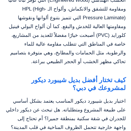
الخشب الهندسي (Engineered Wood) التي توفر ثباتًا عاليًا
ومقاومة للتشقق والانكماش، وألواح الـ HPL (High-
Pressure Laminate) التي تتميز بتنوع ألوانها ونقوشها
ومقاومتها العالية للخدش والبقع. كما أن ألواح البولي فينيل
كلورايد (PVC) أصبحت خيارًا مفضلاً للعديد من المشاريع،
خاصة في المناطق التي تتطلب مقاومة عالية للماء
والرطوبة، مثل الحمامات والمطابخ، وهي متوفرة بتصاميم
تحاكي مظهر الخشب أو الحجر الطبيعي ببراعة.
كيف تختار أفضل بديل شيبورد ديكور
لمشروعك في دبي؟
اختيار بديل شيبورد ديكور المناسب يعتمد بشكل أساسي
على طبيعة المشروع ومتطلباته. هل تبحث عن ديكور داخلي
للجدران في شقة سكنية بمنطقة جميرا؟ أم تحتاج إلى
واجهة خارجية تتحمل الظروف المناخية في قلب المدينة؟