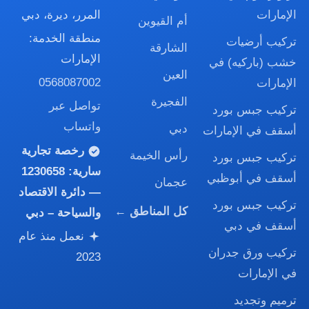
الإمارات
المرر، ديرة، دبي
أم القيوين
منطقة الخدمة:
تركيب أرضيات
الشارقة
الإمارات
خشب (باركيه) في
العين
0568087002
الإمارات
الفجيرة
تواصل عبر
تركيب جبس بورد
واتساب
دبي
أسقف في الإمارات
رخصة تجارية
رأس الخيمة
تركيب جبس بورد
سارية:
1230658
أسقف في أبوظبي
عجمان
— دائرة الاقتصاد
تركيب جبس بورد
كل المناطق ←
والسياحة – دبي
أسقف في دبي
نعمل منذ عام
تركيب ورق جدران
2023
في الإمارات
ترميم وتجديد