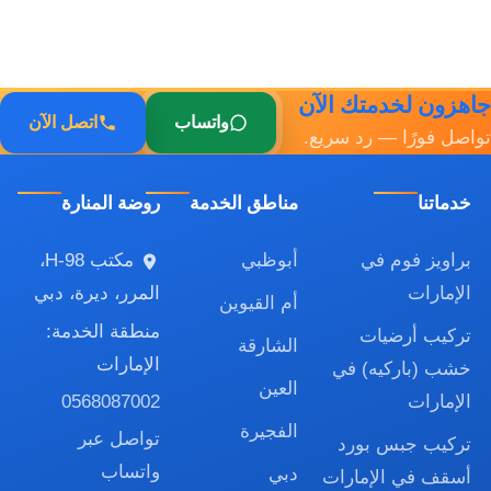
جاهزون لخدمتك الآن
واتساب
اتصل الآن
تواصل فورًا — رد سريع.
خدماتنا
مناطق الخدمة
روضة المنارة
براويز فوم في
أبوظبي
مكتب H-98،
الإمارات
المرر، ديرة، دبي
أم القيوين
منطقة الخدمة:
تركيب أرضيات
الشارقة
الإمارات
خشب (باركيه) في
العين
0568087002
الإمارات
الفجيرة
تواصل عبر
تركيب جبس بورد
واتساب
دبي
أسقف في الإمارات