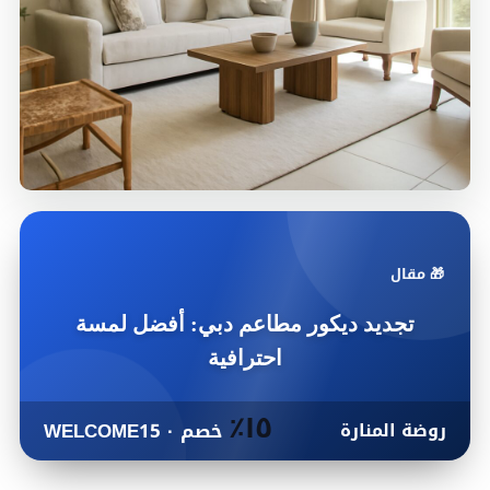
🎁 مقال
تجديد ديكور مطاعم دبي: أفضل لمسة
احترافية
١٥٪
روضة المنارة
خصم · WELCOME15