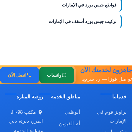
قواطع جبس بورد في الإمارات
تركيب جبس بورد أسقف في الإمارات
جاهزون لخدمتك الآن
واتساب
اتصل الآن
تواصل فورًا — رد سريع.
خدماتنا
مناطق الخدمة
روضة المنارة
براويز فوم في
أبوظبي
مكتب H-98،
الإمارات
المرر، ديرة، دبي
أم القيوين
منطقة الخدمة: