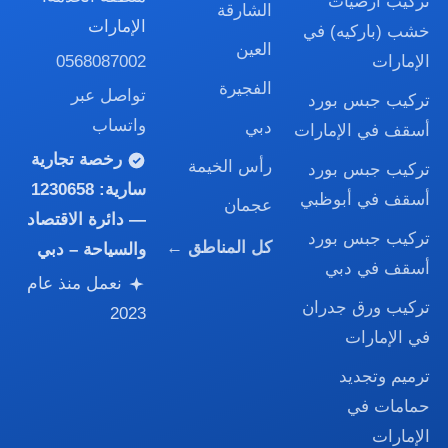
تركيب أرضيات
الشارقة
الإمارات
خشب (باركيه) في
العين
0568087002
الإمارات
الفجيرة
تواصل عبر
تركيب جبس بورد
واتساب
دبي
أسقف في الإمارات
رخصة تجارية
رأس الخيمة
تركيب جبس بورد
سارية:
1230658
أسقف في أبوظبي
عجمان
— دائرة الاقتصاد
تركيب جبس بورد
كل المناطق ←
والسياحة – دبي
أسقف في دبي
نعمل منذ عام
تركيب ورق جدران
2023
في الإمارات
ترميم وتجديد
حمامات في
الإمارات