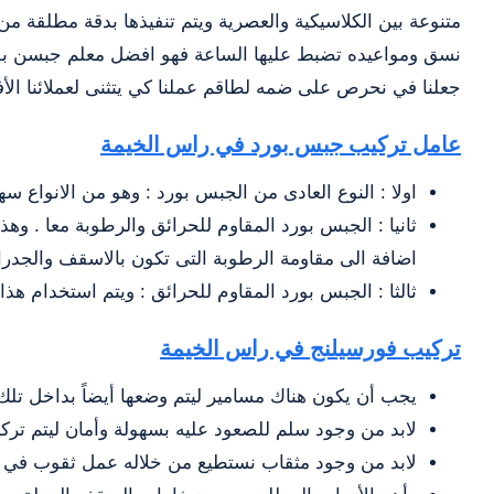
متنوعة بين الكلاسيكية والعصرية ويتم تنفيذها بدقة مطلقة 
نسق ومواعيده تضبط عليها الساعة فهو افضل معلم جبسن بورد و
جعلنا في نحرص على ضمه لطاقم عملنا كي يتثنى لعملائنا ال
عامل تركيب جبس بورد في راس الخيمة
اولا : النوع العادى من الجبس بورد : وهو من الانواع سه
ثانيا : الجبس بورد المقاوم للحرائق والرطوبة معا . وه
اضافة الى مقاومة الرطوبة التى تكون بالاسقف والجدران
ثالثا : الجبس بورد المقاوم للحرائق : ويتم استخدام هذا
تركيب فورسيلنج في راس الخيمة
يجب أن يكون هناك مسامير ليتم وضعها أيضاً بداخل تلك
لابد من وجود سلم للصعود عليه بسهولة وأمان ليتم ت
لابد من وجود مثقاب نستطيع من خلاله عمل ثقوب في