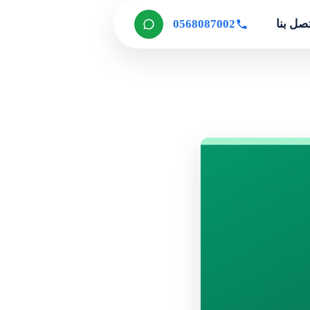
صل بنا
0568087002