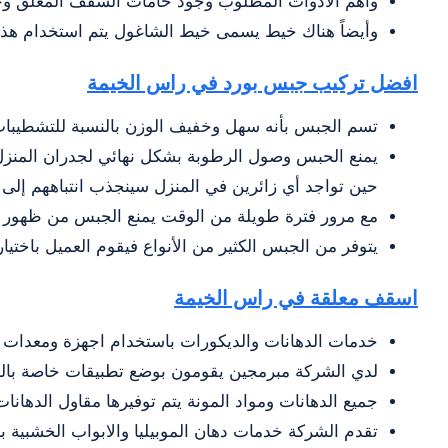
وأهم الأدوات المطلوب وجود خامات السقف المعلق وجمي
وأيضاً هناك خيط يسمى خيط الشاغول يتم استخدام هذا
افضل تركيب جبس بورد في راس الخيمة
تسم الجبس بأنه سهل وخفيف الوزن بالنسبة للتشطيبات 
يمنع الحبس وصول الرطوبة بشكل نهائي لجدران المنزل، 
حين تواجد أي زائرين في المنزل سينجذب انتباههم إل
مع مرور فترة طويلة من الوقت يمنع الجبس من ظهور أ
يتوفر من الجبس الكثير من الأنواع فيقوم العميل باختي
اسقف معلقة في راس الخيمة
خدمات الدهانات والديكورات باستخدام اجهزة ومعدات 
لدي الشركة مبرمجين يقومون بوضع تطبيقات خاصة بالشرك
جميع الدهانات ومواد المونة يتم توفيرها مقاول الدهانا
تقدم الشركة خدمات دهان الموبيليا والابواب الخشبية با