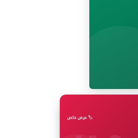
🏷️ عرض خاص