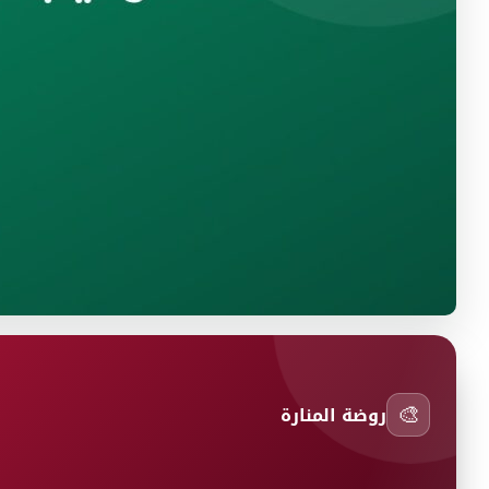
🎨
روضة المنارة