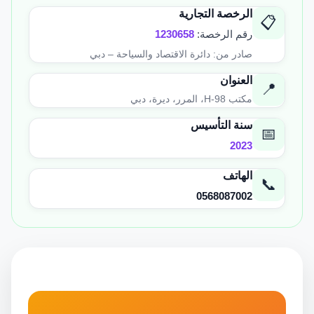
الرخصة التجارية
📋
رقم الرخصة:
1230658
صادر من: دائرة الاقتصاد والسياحة – دبي
العنوان
📍
مكتب H-98، المرر، ديرة، دبي
سنة التأسيس
📅
2023
الهاتف
📞
0568087002