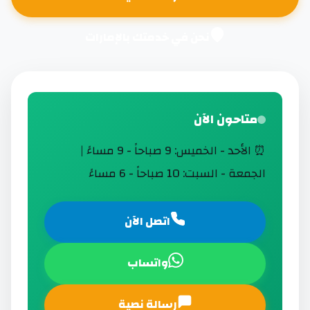
نحن في خدمتك بالإمارات
متاحون الآن
⏰ الأحد - الخميس: 9 صباحاً - 9 مساءً |
الجمعة - السبت: 10 صباحاً - 6 مساءً
اتصل الآن
واتساب
رسالة نصية