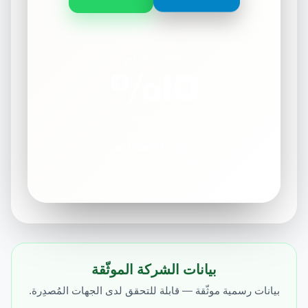
١٥٪
خصم ترحيبي
على أول طلب
الكود: WELCOME15
بيانات الشركة الموثّقة
بيانات رسمية موثّقة — قابلة للتحقق لدى الجهات المُصدِرة.