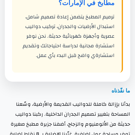
مطابخ في الإمارات؟
ترميم المطبخ يتضمن إعادة تصميم شامل،
استبدال الأرضيات والجدران، تركيب دواليب
عصرية وأجهزة كهربائية حديثة. نحن نوفر
استشارة مجانية لدراسة احتياجاتك وتقديم
استشارةي واضح قبل البدء بأي عمل.
ما نفّذناه
بدأنا بإزالة كاملة للدواليب القديمة والأرضية، وسّعنا
المساحة بتغيير تصميم الجدران الداخلية. ركبنا دواليب
حديثة من الألومنيوم والزجاج، أضفنا جزيرة مطبخ صغيرة
توفر مساحة عمل إضافية. غيّرنا الإضاءة بـ 8 نقاط إضاءة