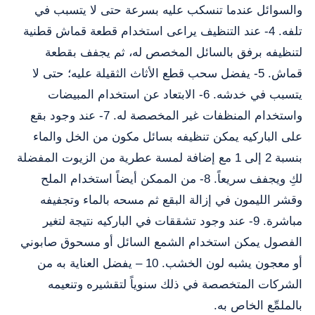
والسوائل عندما تنسكب عليه بسرعة حتى لا يتسبب في
تلفه. 4- عند التنظيف يراعى استخدام قطعة قماش قطنية
لتنظيفه برفق بالسائل المخصص له، ثم يجفف بقطعة
قماش. 5- يفضل سحب قطع الأثاث الثقيلة عليه؛ حتى لا
يتسبب في خدشه. 6- الابتعاد عن استخدام المبيضات
واستخدام المنظفات غير المخصصة له. 7- عند وجود بقع
على الباركيه يمكن تنظيفه بسائل مكون من الخل والماء
بنسبة 2 إلى 1 مع إضافة لمسة عطرية من الزيوت المفضلة
لكِ ويجفف سريعاً. 8- من الممكن أيضاً استخدام الملح
وقشر الليمون في إزالة البقع ثم مسحه بالماء وتجفيفه
مباشرة. 9- عند وجود تشققات في الباركيه نتيجة لتغير
الفصول يمكن استخدام الشمع السائل أو مسحوق صابوني
أو معجون يشبه لون الخشب. 10 – يفضل العناية به من
الشركات المتخصصة في ذلك سنوياً لتقشيره وتنعيمه
بالملمِّع الخاص به.