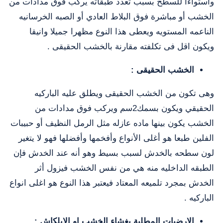
واستواءا للسطح بسبب تعدد طبقاته يركب فوق مدادات من
الخشب أو مباشرة فوق البلاط العادي أو الصبه الخرسانيه
الناعمه المستويه ويعطى هذا النوع مظهرا جميلا وانيقا
ويكون اقل فى تكلفته مقارنة بالخشب الحقيقى .
الخشب الحقيقى :
وهى تكون من الخشب الحقيقى ويطلق عليه الباركيه
الحقيقي ويكون بسمك2سم ويركب فوق مدادات من
الخشب يكون بينها ماده عازله مثل الرمل النظيف أو حبيبات
الفلين طبعا هو أغلى الأنواع وأفخمها وأفضلها فهو لا يتغير
لون سطحه بالخدش لسبب بسيط وهو أنه عند الخدش فإن
الطبقه الداخليه منه هي من نفس الخشب فيزول أثر
الخدش بمجرد تلميعه المعتاد فيعتبر هذا النوع هو اغلى انواع
الباركيه .
الارضيات المطلية بغشاء الخشب او الابلكاش :