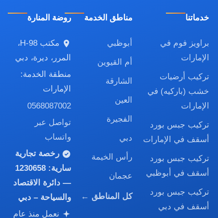
خدماتنا
مناطق الخدمة
روضة المنارة
براويز فوم في
أبوظبي
مكتب H-98،
الإمارات
المرر، ديرة، دبي
أم القيوين
منطقة الخدمة:
تركيب أرضيات
الشارقة
الإمارات
خشب (باركيه) في
العين
0568087002
الإمارات
الفجيرة
تواصل عبر
تركيب جبس بورد
واتساب
دبي
أسقف في الإمارات
رخصة تجارية
رأس الخيمة
تركيب جبس بورد
سارية:
1230658
أسقف في أبوظبي
عجمان
— دائرة الاقتصاد
تركيب جبس بورد
كل المناطق ←
والسياحة – دبي
أسقف في دبي
نعمل منذ عام