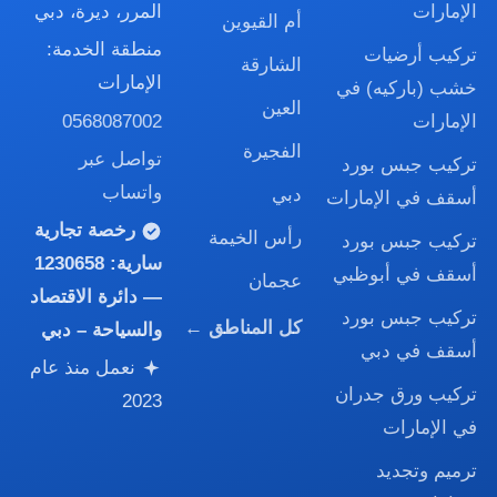
الإمارات
المرر، ديرة، دبي
أم القيوين
منطقة الخدمة:
تركيب أرضيات
الشارقة
الإمارات
خشب (باركيه) في
العين
0568087002
الإمارات
الفجيرة
تواصل عبر
تركيب جبس بورد
واتساب
دبي
أسقف في الإمارات
رخصة تجارية
رأس الخيمة
تركيب جبس بورد
سارية:
1230658
أسقف في أبوظبي
عجمان
— دائرة الاقتصاد
تركيب جبس بورد
كل المناطق ←
والسياحة – دبي
أسقف في دبي
نعمل منذ عام
تركيب ورق جدران
2023
في الإمارات
ترميم وتجديد