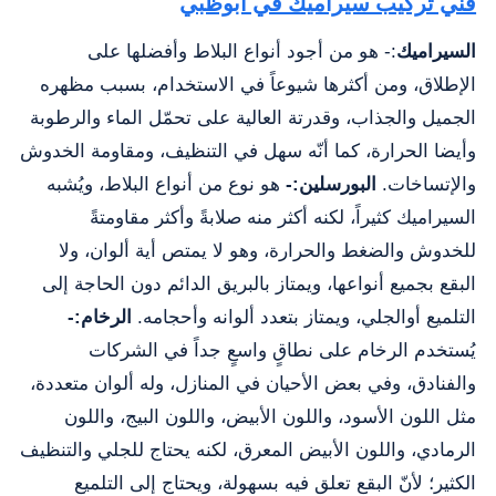
فني تركيب سيراميك في ابوظبي
السيراميك
:- هو من أجود أنواع البلاط وأفضلها على
الإطلاق، ومن أكثرها شيوعاً في الاستخدام، بسبب مظهره
الجميل والجذاب، وقدرتة العالية على تحمّل الماء والرطوبة
وأيضا الحرارة، كما أنّه سهل في التنظيف، ومقاومة الخدوش
والإتساخات.
البورسلين:-
هو نوع من أنواع البلاط، ويُشبه
السيراميك كثيراً، لكنه أكثر منه صلابةً وأكثر مقاومتةً
للخدوش والضغط والحرارة، وهو لا يمتص أية ألوان، ولا
البقع بجميع أنواعها، ويمتاز بالبريق الدائم دون الحاجة إلى
التلميع أوالجلي، ويمتاز بتعدد ألوانه وأحجامه.
الرخام
:-
يُستخدم الرخام على نطاقٍ واسعٍ جداً في الشركات
والفنادق، وفي بعض الأحيان في المنازل، وله ألوان متعددة،
مثل اللون الأسود، واللون الأبيض، واللون البيج، واللون
الرمادي، واللون الأبيض المعرق، لكنه يحتاج للجلي والتنظيف
الكثير؛ لأنّ البقع تعلق فيه بسهولة، ويحتاج إلى التلميع