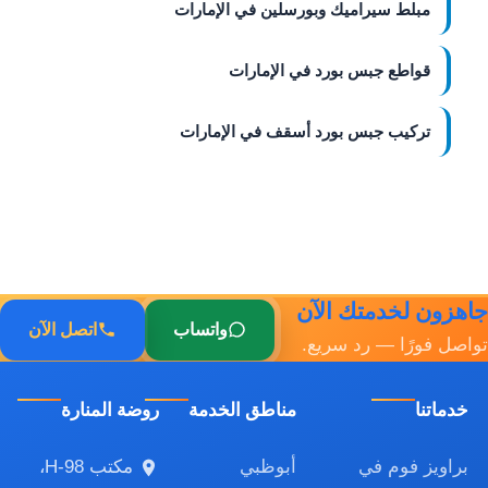
مبلط سيراميك وبورسلين في الإمارات
قواطع جبس بورد في الإمارات
تركيب جبس بورد أسقف في الإمارات
جاهزون لخدمتك الآن
واتساب
اتصل الآن
تواصل فورًا — رد سريع.
خدماتنا
مناطق الخدمة
روضة المنارة
براويز فوم في
أبوظبي
مكتب H-98،