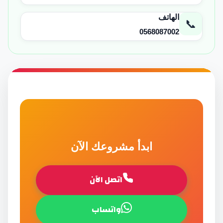
الهاتف
📞
0568087002
ابدأ مشروعك الآن
اتصل الآن
واتساب