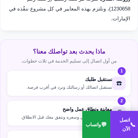
1230658)، ونلتزم بهذه المعايير في كل مشروع ننفّذه في
الإمارات.
ماذا يحدث بعد تواصلك معنا؟
من أول اتصال إلى تسليم الخدمة في ثلاث خطوات.
1
نستقبل طلبك
☎️
نستقبل اتصالك أو رسالتك ونرد في أقرب فرصة.
2
معاينة ونطاق عمل واضح
📋
نوضّح حدود العمل وسعره ونتفق معك قبل الانطلاق.
اتصل
💬
📞
واتساب
الآن
3