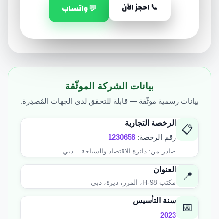
📞 احجز الآن
💬 واتساب
بيانات الشركة الموثّقة
بيانات رسمية موثّقة — قابلة للتحقق لدى الجهات المُصدِرة.
الرخصة التجارية
📋
رقم الرخصة:
1230658
صادر من: دائرة الاقتصاد والسياحة – دبي
العنوان
📍
مكتب H-98، المرر، ديرة، دبي
سنة التأسيس
📅
2023