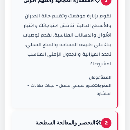
📋
1
الاستشارة المجانية والتقييم الأولي
نقوم بزيارة موقعك وتقييم حالة الجدران
والأسطح الحالية. نناقش احتياجاتك واختيار
الألوان والدهانات المناسبة. نقدم توصيات
بناءً على طبيعة المساحة والمناخ المحلي.
نحدد الميزانية والجدول الزمني المناسب
لمشروعك.
المدة:
يومان
المخرجات:
تقرير تقييمي مفصل + عينات دهانات +
استشارة
🛠️
2
التحضير والمعالجة السطحية