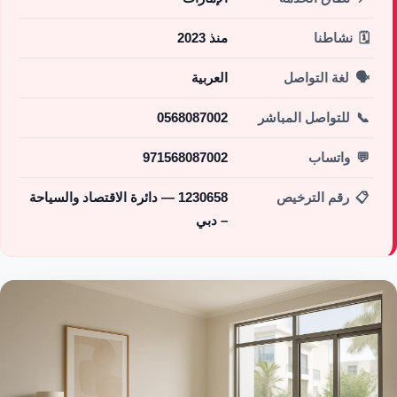
🗓️
نشاطنا
منذ 2023
🗣️
لغة التواصل
العربية
📞
للتواصل المباشر
0568087002
💬
واتساب
971568087002
📋
رقم الترخيص
1230658 — دائرة الاقتصاد والسياحة
– دبي