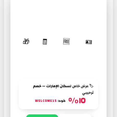
🏷️ عرض خاص لسكان الإمارات
لماذا تختارنا لـ خدمات دهان
داخلي
🎁
🧾
🆓
🪪
مرخّصون
معاينة
تفاصيل
خصم
—
واستشارة
شفافة
ترحيبي
اقتصادية
مجانية
بلا
لأول
دبي
مفاجآت
طلب
🏷️ عرض خاص لسكان الإمارات — خصم
ترحيبي
١٥٪
كود:
WELCOME15