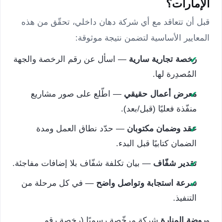
الإمارات؟
قبل أن تتعاقد مع أي شركة دهان داخلي، تحقّق من هذه
المعايير الأساسية لتضمن نتيجة موثوقة:
رخصة تجارية سارية
— اسأل عن رقم الرخصة والجهة
✔
المُصدِرة لها.
معرض أعمال حقيقي
— اطّلع على صور مشاريع
✔
منفّذة فعليًا (قبل/بعد).
عقد وضمان مكتوبان
— حدّد نطاق العمل ومدة
✔
الضمان كتابيًا قبل البدء.
تقدير شفّاف
— بيان تكلفة شفّاف بلا إضافات مفاجئة.
✔
سرعة استجابة وتواصل واضح
— في كل مرحلة من
✔
التنفيذ.
و
روضة المنارة
شركة مرخّصة رسميًا (رخصة رقم