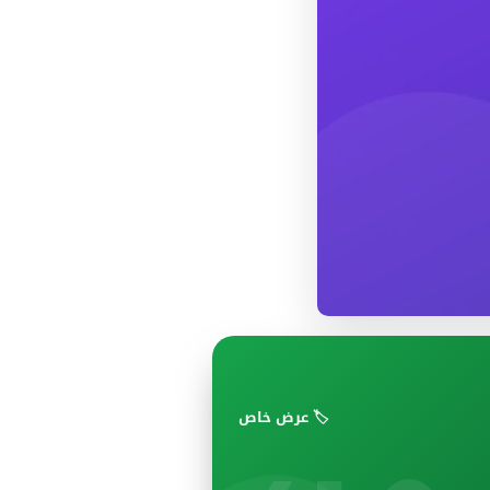
🏷️ عرض خاص