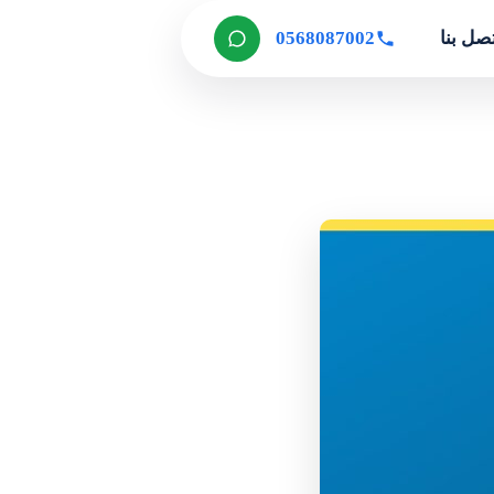
صل بنا
0568087002