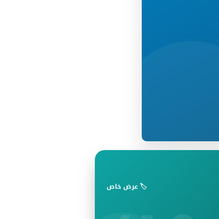
🏷️ عرض خاص