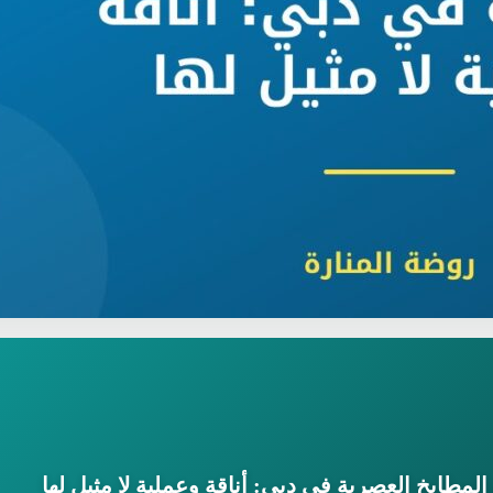
لمطابخ العصرية في دبي: أناقة وعملية لا مثيل لها