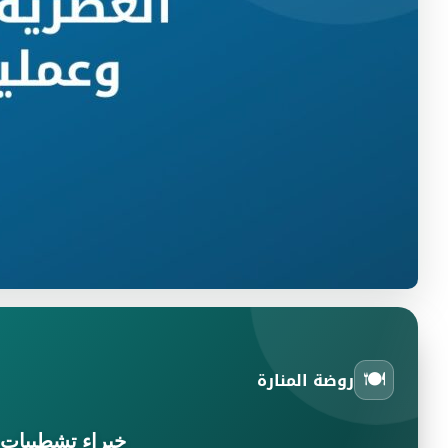
🍽️
روضة المنارة
خبراء تشطيبات ا