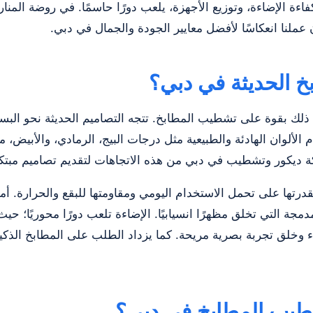
ءة الإضاءة، وتوزيع الأجهزة، يلعب دورًا حاسمًا. في روضة المنا
 عملنا انعكاسًا لأفضل معايير الجودة والجمال في دبي.
خ الحديثة في دبي؟
لك بقوة على تشطيب المطابخ. تتجه التصاميم الحديثة نحو البساطة
 الألوان الهادئة والطبيعية مثل درجات البيج، الرمادي، والأبيض،
ة ديكور وتشطيب في دبي من هذه الاتجاهات لتقديم تصاميم مبتك
درتها على تحمل الاستخدام اليومي ومقاومتها للبقع والحرارة. أم
مسطحة (Flat-panel) والتصميمات المدمجة التي تخلق مظهرًا انسيابيًا. الإضاءة تلعب دورًا 
جواء وخلق تجربة بصرية مريحة. كما يزداد الطلب على المطابخ الذ
طيب المطابخ في دبي؟